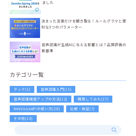
ました
決まった言葉だけを聞き取る！ルールグラマと便
利な3つのパラメーター
音声認識が生成AIに与える影響とは？品質評価の
新基準
カテゴリ一覧
テック(1)
音声認識入門(15)
音声認識精度アップの方法(12)
開発してみた(27)
AmiVoiceAPIの使い方(28)
比較・検証(7)
その他(10)