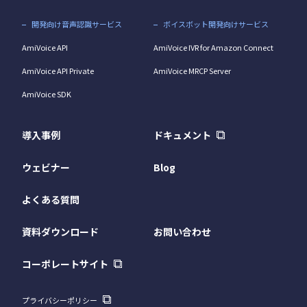
開発向け音声認識サービス
ボイスボット開発向けサービス
AmiVoice API
AmiVoice IVR for Amazon Connect
AmiVoice API Private
AmiVoice MRCP Server
AmiVoice SDK
導入事例
ドキュメント
ウェビナー
Blog
よくある質問
資料ダウンロード
お問い合わせ
コーポレートサイト
プライバシーポリシー