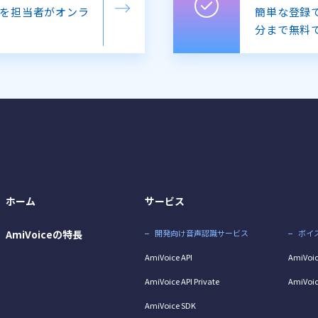
を担当者がオンラ
簡単な登録で
分まで無料
ホーム
サービス
AmiVoiceの特長
開発向け音声認識サービス
ボイ
AmiVoice API
AmiVoic
AmiVoice API Private
AmiVoic
AmiVoice SDK