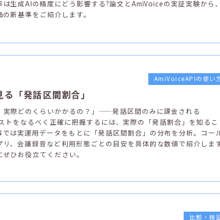
は生成AIの精度にどう影響する?論文とAmiVoiceの実証実験から
評価の新基準をご紹介します。
AmiVoiceAPIの使い
見る「発話区間割合」
、実際どのくらいかかるの？」——発話区間のみに課金される
APIのコストをなるべく正確に把握するには、実際の「発話割合」を知るこ
事では実運用データをもとに「発話区間割合」の分布を分析。コー
プリ、会議録音など利用形態ごとの目安を具体的な数値で紹介しま
にぜひお役立てください。
比較・検