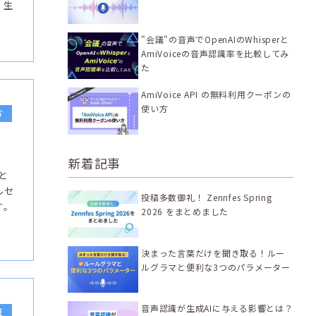
、生
"会議"の音声でOpenAIのWhisperと
AmiVoiceの音声認識率を比較してみ
た
AmiVoice API の無料利用クーポンの
使い方
方
新着記事
と
ルセ
投稿多数御礼！ Zennfes Spring
す。
2026 をまとめました
決まった言葉だけを聞き取る！ルー
ルグラマと便利な3つのパラメーター
音声認識が生成AIに与える影響とは？
証