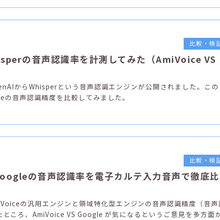
比較・検
hisperの音声認識率を計測してみた（AmiVoice VS
penAIからWhisperという音声認識エンジンが公開されました。この
iVoiceの音声認識精度を比較してみました。
比較・検
eとGoogleの音声認識率を電子カルテ入力音声で徹底
iVoiceの汎用エンジンと領域特化型エンジンの音声認識精度（音声
ころ、AmiVoice VS Google が気になるというご意見を多方面