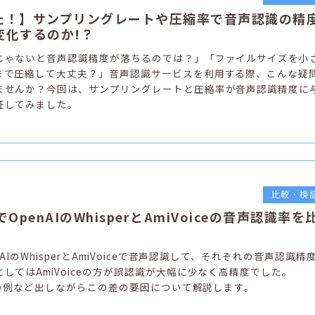
た！】サンプリングレートや圧縮率で音声認識の精
変化するのか!？
じゃないと音声認識精度が落ちるのでは？」「ファイルサイズを小
まで圧縮して大丈夫？」音声認識サービスを利用する際、こんな疑
ませんか？今回は、サンプリングレートと圧縮率が音声認識精度に
証してみました。
比較・検
OpenAIのWhisperとAmiVoiceの音声認識率を
AIのWhisperとAmiVoiceで音声認識して、それぞれの音声認識精
してはAmiVoiceの方が誤認識が大幅に少なく高精度でした。
認識の例など出しながらこの差の要因について解説します。