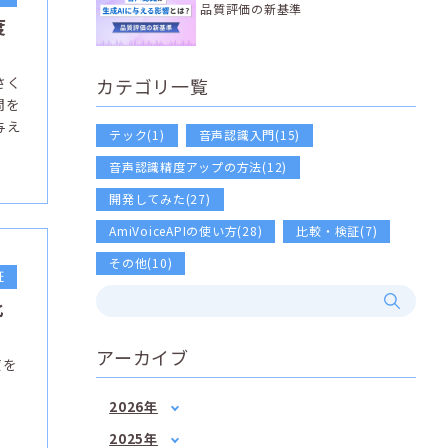
品質評価の新基準
度
さく
カテゴリ一覧
問を
与え
テック(1)
音声認識入門(15)
音声認識精度アップの方法(12)
開発してみた(27)
AmiVoiceAPIの使い方(28)
比較・検証(7)
その他(10)
証
比
アーカイブ
度を
2026年
1月
(2)
2025年