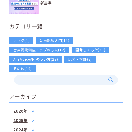
新基準
カテゴリ一覧
テック(1)
音声認識入門(15)
音声認識精度アップの方法(12)
開発してみた(27)
AmiVoiceAPIの使い方(28)
比較・検証(7)
その他(10)
アーカイブ
2026年
1月
(2)
2025年
2月
(1)
1月
(1)
2024年
3月
(1)