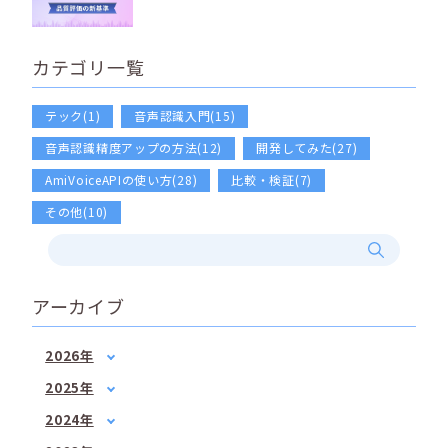
カテゴリ一覧
テック(1)
音声認識入門(15)
音声認識精度アップの方法(12)
開発してみた(27)
AmiVoiceAPIの使い方(28)
比較・検証(7)
その他(10)
アーカイブ
2026年
1月
(2)
2025年
2月
(1)
1月
(1)
2024年
3月
(1)
3月
(2)
1月
(1)