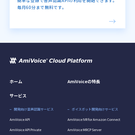
簡単な登録で音声認識APIの利用を開始できます。
毎月60分まで無料です。
ホーム
AmiVoiceの特長
サービス
開発向け音声認識サービス
ボイスボット開発向けサービス
AmiVoice API
AmiVoice IVR for Amazon Connect
AmiVoice API Private
AmiVoice MRCP Server