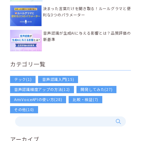
決まった言葉だけを聞き取る！ルールグラマと便
利な3つのパラメーター
音声認識が生成AIに与える影響とは？品質評価の
新基準
カテゴリ一覧
テック(1)
音声認識入門(15)
音声認識精度アップの方法(12)
開発してみた(27)
AmiVoiceAPIの使い方(28)
比較・検証(7)
その他(10)
アーカイブ