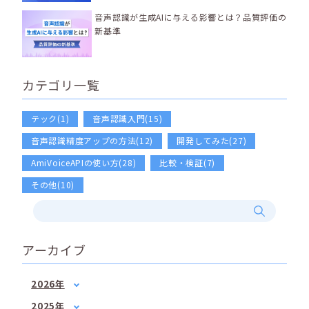
音声認識が生成AIに与える影響とは？品質評価の
新基準
カテゴリ一覧
テック(1)
音声認識入門(15)
音声認識精度アップの方法(12)
開発してみた(27)
AmiVoiceAPIの使い方(28)
比較・検証(7)
その他(10)
アーカイブ
2026年
1月
(2)
2025年