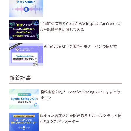
"会議"の音声でOpenAIのWhisperとAmiVoiceの
音声認識率を比較してみた
AmiVoice API の無料利用クーポンの使い方
新着記事
投稿多数御礼！ Zennfes Spring 2026 をまとめ
ました
決まった言葉だけを聞き取る！ルールグラマと便
利な3つのパラメーター