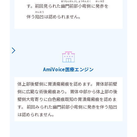
ゆうもんぜんぶしょうわんそく
ほっせき
す。前回見られた
幽門前部小弯側
に
発赤
を
かんおう
伴う
陷凹
は認められません。
AmiVoice医療エンジン
体上部後壁側に胃潰瘍瘢痕を認めます。 胃体部前壁
側に広範な術後瘢痕あり。 胃体中部から体上部の後
壁側大弯寄りに白色瘢痕既知の胃潰瘍瘢痕を認めま
す。 前回みられた幽門前部小弯側に発赤を伴う陷凹
は認められません。