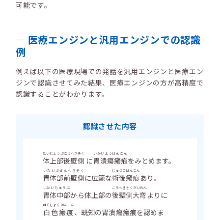
可能です。
医療エンジンと汎用エンジンでの認識
例
例えば以下の医療現場での発話を汎用エンジンと医療エン
ジンで認識させてみた結果、医療エンジンの方が高精度で
認識することがわかります。
認識させた内容
たいじょうぶこうへきそく
いかいようはんこん
体上部後壁側
に
胃潰瘍瘢痕
をみとめます。
いたいぶぜんへきそく
じゅつごはんこん
胃体部前壁側
に広範な
術後瘢痕
あり。
いたいちゅうぶ
こうへきそくだいわん
胃体中部
から体上部の
後壁側大弯
よりに
はくしょくはんこん
白色瘢痕
、既知の胃潰瘍瘢痕を認めま