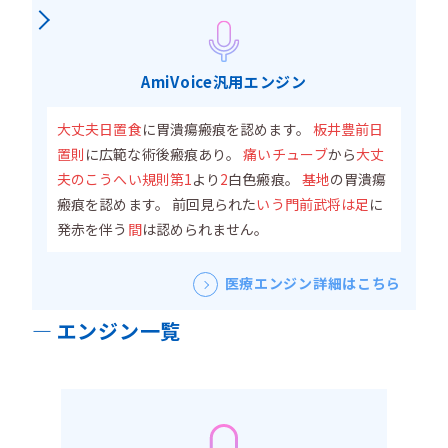
AmiVoice汎用エンジン
大丈夫日置食
に胃潰瘍瘢痕を認めます。
板井豊前日
置則
に広範な術後瘢痕あり。
痛いチューブ
から
大丈
夫のこうへい規則第1
より
2
白色瘢痕。
基地
の胃潰瘍
瘢痕を認めます。 前回見られた
いう門前武将は足
に
発赤を伴う
間
は認められません。
医療エンジン詳細はこちら
エンジン一覧