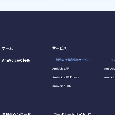
ホーム
サービス
AmiVoiceの特長
開発向け音声認識サービス
ボイ
AmiVoice API
AmiVoic
AmiVoice API Private
AmiVoic
AmiVoice SDK
資料ダウンロード
コーポレートサイト