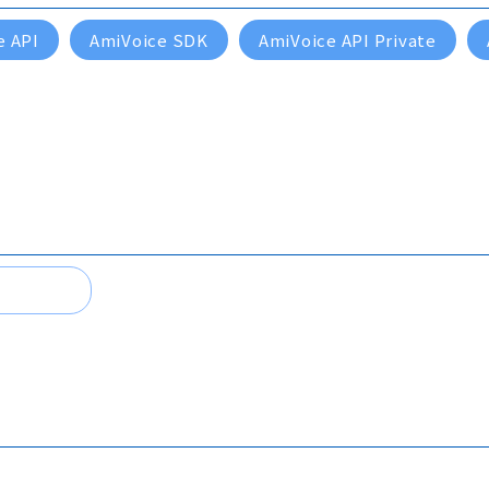
e API
AmiVoice SDK
AmiVoice API Private