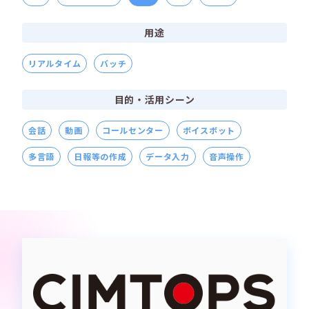
用途
リアルタイム​
バッチ
目的・活用シーン
会話
動画
コールセンター
ボイスボット
多言語
日報等の作成
データ入力
音声操作