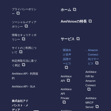
プライバシーポリシ
ホーム
ー
AmiVoiceの特長
ソーシャルメディア
ポリシー
情報セキュリティポ
サービス
リシー
サイトのご利用につ
開発向
Amazon
いて
け音声
Connect
認識サ
向けサー
特定商取引法に基づ
ービス
ビス
く表記
AmiVoice
AmiVoice API - 利用規
AmiVoice
IVR for
約
API
Amazon
Connect
AmiVoice API - SLA
AmiVoice
API
Private
AmiVoice
株式会社アド
MRCP
バンスト・メ
Server
ディア
AmiVoice