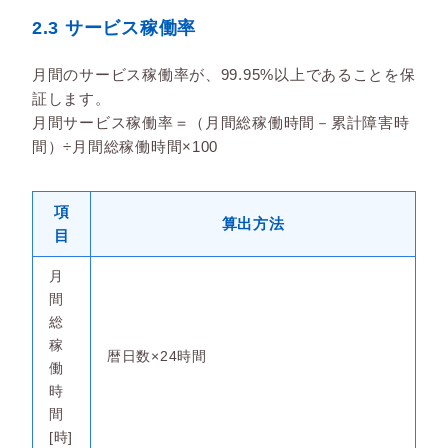
2.3 サービス稼働率
月間のサービス稼働率が、99.95%以上であることを保
証します。
月間サービス稼働率＝（月間総稼働時間－累計障害時
間）÷月間総稼働時間×100
項
算出方法
目
月
間
総
稼
暦日数×24時間
働
時
間
[時]