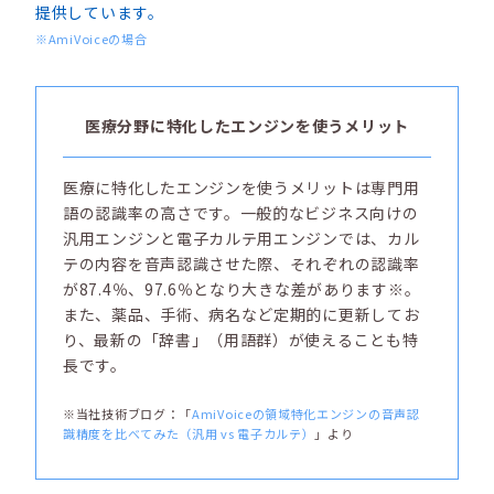
提供しています。
※AmiVoiceの場合
医療分野に特化したエンジンを使うメリット
医療に特化したエンジンを使うメリットは専門用
語の認識率の高さです。一般的なビジネス向けの
汎用エンジンと電子カルテ用エンジンでは、カル
テの内容を音声認識させた際、それぞれの認識率
が87.4％、97.6％となり大きな差があります※。
また、薬品、手術、病名など定期的に更新してお
り、最新の「辞書」（用語群）が使えることも特
長です。
※当社技術ブログ：「
AmiVoiceの領域特化エンジンの音声認
識精度を比べてみた（汎用 vs 電子カルテ）
」より