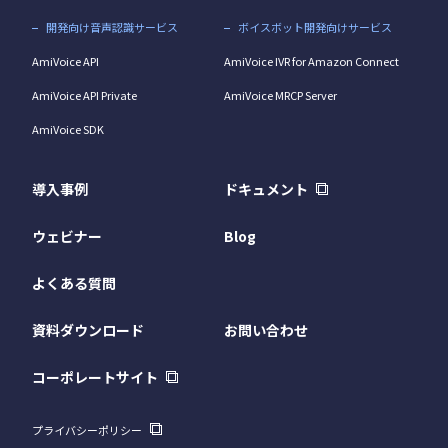
開発向け音声認識サービス
ボイスボット開発向けサービス
AmiVoice API
AmiVoice IVR for Amazon Connect
AmiVoice API Private
AmiVoice MRCP Server
AmiVoice SDK
導入事例
ドキュメント
ウェビナー
Blog
よくある質問
資料ダウンロード
お問い合わせ
コーポレートサイト
プライバシーポリシー