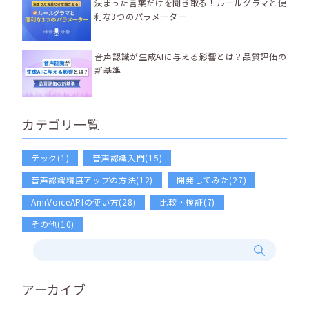
決まった言葉だけを聞き取る！ルールグラマと便
利な3つのパラメーター
音声認識が生成AIに与える影響とは？品質評価の
新基準
カテゴリ一覧
テック(1)
音声認識入門(15)
音声認識精度アップの方法(12)
開発してみた(27)
AmiVoiceAPIの使い方(28)
比較・検証(7)
その他(10)
アーカイブ