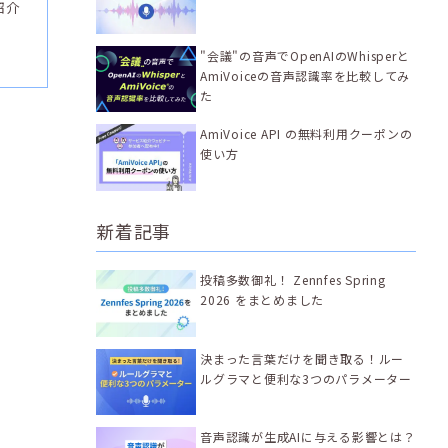
紹介
"会議"の音声でOpenAIのWhisperと
AmiVoiceの音声認識率を比較してみ
た
AmiVoice API の無料利用クーポンの
使い方
新着記事
投稿多数御礼！ Zennfes Spring
2026 をまとめました
決まった言葉だけを聞き取る！ルー
ルグラマと便利な3つのパラメーター
音声認識が生成AIに与える影響とは？