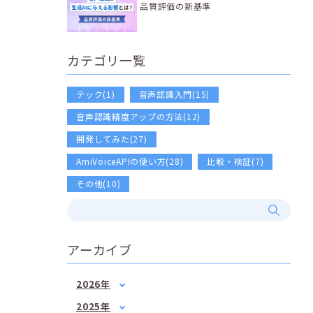
品質評価の新基準
カテゴリ一覧
テック(1)
音声認識入門(15)
音声認識精度アップの方法(12)
開発してみた(27)
AmiVoiceAPIの使い方(28)
比較・検証(7)
その他(10)
アーカイブ
2026年
1月
(2)
2025年