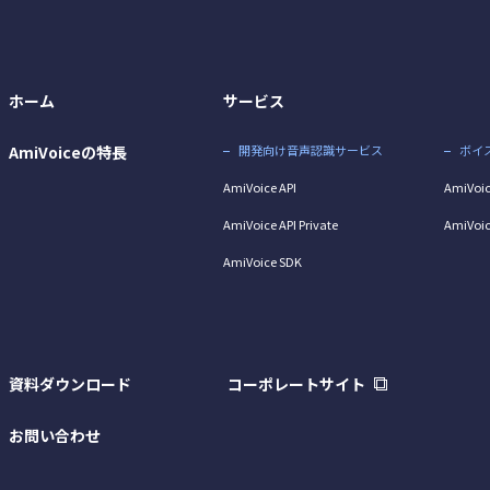
ホーム
サービス
AmiVoiceの特長
開発向け音声認識サービス
ボイ
AmiVoice API
AmiVoic
AmiVoice API Private
AmiVoic
AmiVoice SDK
資料ダウンロード
コーポレートサイト
お問い合わせ