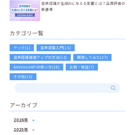
音声認識が生成AIに与える影響とは？品質評価の
新基準
カテゴリ一覧
テック(1)
音声認識入門(15)
音声認識精度アップの方法(12)
開発してみた(27)
AmiVoiceAPIの使い方(28)
比較・検証(7)
その他(10)
アーカイブ
2026年
1月
(2)
2025年
2月
(1)