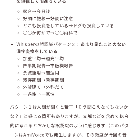
を無視して間違っている
競合→今日後
好調に推移→好調に注意
どこも投資をしている→ドグも投資している
◯◯か何かで→◯◯内科で
Whisperの誤認識パターン２：
あまり見たことのない
漢字変換をしている
加重平均→過充平均
四半期報告→市販機報告
余資運用→吉運用
残存期間→暫存期間
外貨建て→外科だて
一過性→一家性
パターン１は人間が聞くと若干「そう聞こえなくもないか
な？」と感じる箇所もありますが、文脈などを含めて総合
的に考えるとおかしな誤認識のように感じます（このパタ
ーンはAmiVoiceでも発生しますが、その頻度が今回の音