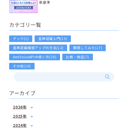
新基準
カテゴリ一覧
テック(1)
音声認識入門(15)
音声認識精度アップの方法(12)
開発してみた(27)
AmiVoiceAPIの使い方(28)
比較・検証(7)
その他(10)
アーカイブ
2026年
1月
(2)
2025年
2月
(1)
1月
(1)
2024年
3月
(1)