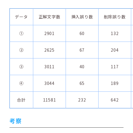
データ
正解文字数
挿入誤り数
削除誤り数
①
2901
60
132
②
2625
67
204
③
3011
40
117
④
3044
65
189
合計
11581
232
642
考察