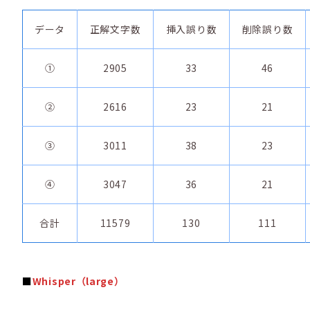
データ
正解文字数
挿入誤り数
削除誤り数
①
2905
33
46
②
2616
23
21
③
3011
38
23
④
3047
36
21
合計
11579
130
111
■
Whisper（large）