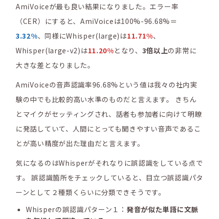
AmiVoiceが最も良い結果になりました。エラー率
（CER）にすると、AmiVoiceは100%-96.68%＝
3.32%
、同様にWhisper(large)は
11.71%
、
Whisper(large-v2)は
11.20%
となり、
3倍以上
の非常に
大きな差となりました。
AmiVoiceの音声認識率96.68%という値は我々の社内実
験の中でも比較的高い水準のものだと言えます。 きちん
とマイクがセッティングされ、話者も参加者に向けて明瞭
に発話していて、人間にとっても聞きやすい音声であるこ
とが高い精度が出た理由だと言えます。
気になるのはWhisperがそれなりに誤認識をしている点で
す。 誤認識箇所をチェックしていると、目立つ誤認識パタ
ーンとして２種類くらいに分類できそうです。
Whisperの誤認識パターン１：
発音が似た単語に文脈