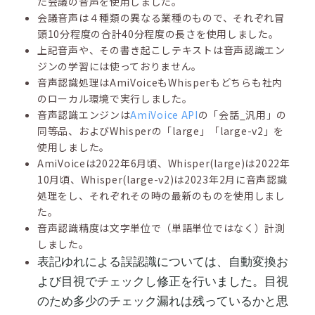
た会議の音声を使用しました。
会議音声は４種類の異なる業種のもので、それぞれ冒
頭10分程度の合計40分程度の長さを使用しました。
上記音声や、その書き起こしテキストは音声認識エン
ジンの学習には使っておりません。
音声認識処理はAmiVoiceもWhisperもどちらも社内
のローカル環境で実行しました。
音声認識エンジンは
AmiVoice API
の「会話_汎用」の
同等品、およびWhisperの「large」「large-v2」を
使用しました。
AmiVoiceは2022年6月頃、Whisper(large)は2022年
10月頃、Whisper(large-v2)は2023年2月に音声認識
処理をし、それぞれその時の最新のものを使用しまし
た。
音声認識精度は文字単位で（単語単位ではなく）計測
しました。
表記ゆれによる誤認識については、自動変換お
よび目視でチェックし修正を行いました。目視
のため多少のチェック漏れは残っているかと思