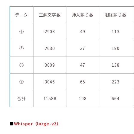
データ
正解文字数
挿入誤り数
削除誤り数
①
2903
49
113
②
2630
37
190
③
3009
47
138
④
3046
65
223
合計
11588
198
664
■
Whisper（large-v2）