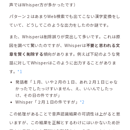
声ではWhisper方が多かったです）
パターン２はあまりWeb検索でも出てこない漢字変換をし
ていて、どうしてこのような出力をしたのか謎です。
また、Whisperは削除誤りが突出して多いです。これは原
因を調べて驚いたのですが、Whisperは
不要と思われる文
章を賢く削除する
傾向があります。例えば下記のような発
話に対してWhisperはこのように出力することがありま
す。
*1
発話者「１月、いや２月の１日、あれ２月１日じゃな
かったでしたっけすいません、え、いいんでしたっ
け、その日の件ですが」
Whisper「２月１日の件ですが」
*2
この処理があることで音声認識結果の可読性は上がると思
いますが、この結果を正解とするわけにはいかないため計