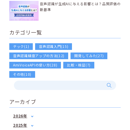
音声認識が生成AIに与える影響とは？品質評価の
新基準
カテゴリ一覧
テック(1)
音声認識入門(15)
音声認識精度アップの方法(12)
開発してみた(27)
AmiVoiceAPIの使い方(28)
比較・検証(7)
その他(10)
アーカイブ
2026年
1月
(2)
2025年
2月
(1)