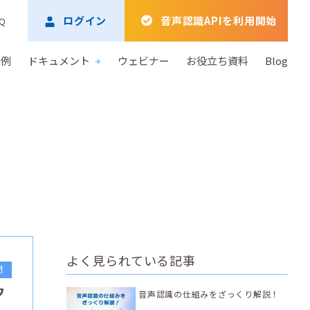
ログイン
音声認識APIを利用開始
Q
事例
ドキュメント
ウェビナー
お役立ち資料
Blog
よく見られている記事
門
ウ
音声認識の仕組みをざっくり解説！