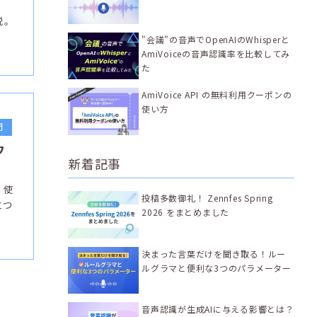
説。
"会議"の音声でOpenAIのWhisperと
AmiVoiceの音声認識率を比較してみ
た
AmiVoice API の無料利用クーポンの
使い方
門
ウ
新着記事
く使
投稿多数御礼！ Zennfes Spring
立つ
2026 をまとめました
決まった言葉だけを聞き取る！ルー
ルグラマと便利な3つのパラメーター
音声認識が生成AIに与える影響とは？