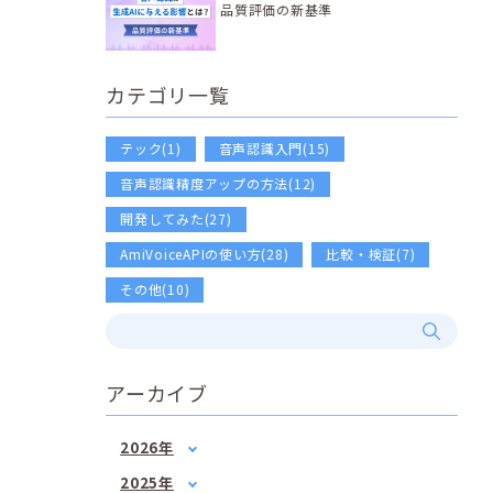
品質評価の新基準
カテゴリ一覧
テック(1)
音声認識入門(15)
音声認識精度アップの方法(12)
開発してみた(27)
AmiVoiceAPIの使い方(28)
比較・検証(7)
その他(10)
アーカイブ
2026年
1月
(2)
2025年