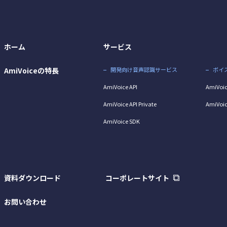
ホーム
サービス
AmiVoiceの特長
開発向け音声認識サービス
ボイ
AmiVoice API
AmiVoic
AmiVoice API Private
AmiVoic
AmiVoice SDK
資料ダウンロード
コーポレートサイト
お問い合わせ