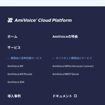
ホーム
AmiVoiceの特長
サービス
開発向け音声認識サービス
ボイスボット開発向けサービス
AmiVoice API
AmiVoice IVR for Amazon Connect
AmiVoice API Private
AmiVoice MRCP Server
AmiVoice SDK
導入事例
ドキュメント