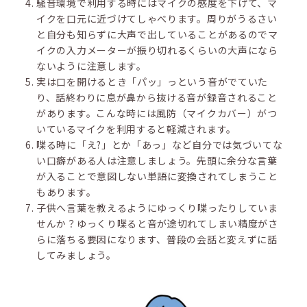
騒音環境で利用する時にはマイクの感度を下げて、マ
イクを口元に近づけてしゃべります。周りがうるさい
と自分も知らずに大声で出していることがあるのでマ
イクの入力メーターが振り切れるくらいの大声になら
ないように注意します。
実は口を開けるとき「パッ」っという音がでていた
り、話終わりに息が鼻から抜ける音が録音されること
があります。こんな時には風防（マイクカバー）がつ
いているマイクを利用すると軽減されます。
喋る時に「え?」とか「あっ」など自分では気づいてな
い口癖がある人は注意しましょう。先頭に余分な言葉
が入ることで意図しない単語に変換されてしまうこと
もあります。
子供へ言葉を教えるようにゆっくり喋ったりしていま
せんか？ゆっくり喋ると音が途切れてしまい精度がさ
らに落ちる要因になります、普段の会話と変えずに話
してみましょう。