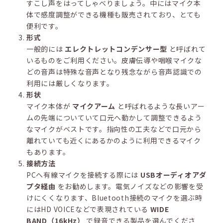
すこし声をはってしゃべりましょう。中にはマイク本
体で感度調整ができる機種も販売されており、とても
便利です。
形式
一般的には
エレクトレットコンデンサー型
と呼ばれて
いるものをご利用ください。皮膚伝導や咽喉マイクな
どの音声は特殊な音声となり残念ながら音声認識での
利用には厳しくなります。
形状
マイク本体が
マイクアーム
と呼ばれるような長いアー
ムの先端についていて口元へ動かして調整できるよう
なマイクがベストです。指向性の工夫などで口元から
離れていても近くにあるかのように利用できるマイク
もあります。
接続方法
PCへ有線マイクを接続する際には
USBオーディオアダ
プタ経由
をお勧めします。電気ノイズなどの影響を受
けにくくなります、Bluetooth接続のマイクを選ぶ時
にはHD VOICEなどで表現されている
WIDE
BAND（16kHz）
で録音できる製品を選んでくださ