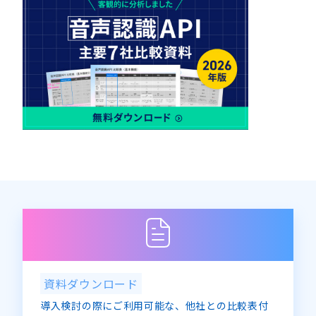
5月
(2)
12月
4月
(2)
(2)
8月
5月
(1)
(1)
6月
(1)
5月
(2)
10月
6月
(2)
(2)
7月
(2)
6月
(2)
12月
7月
(2)
(1)
8月
(1)
7月
(4)
8月
(3)
9月
(1)
8月
(2)
9月
(2)
10月
(1)
9月
(1)
10月
(3)
11月
(1)
10月
(2)
11月
(2)
12月
(1)
11月
(2)
12月
(3)
12月
(1)
資料ダウンロード
導入検討の際にご利用可能な、他社との比較表付