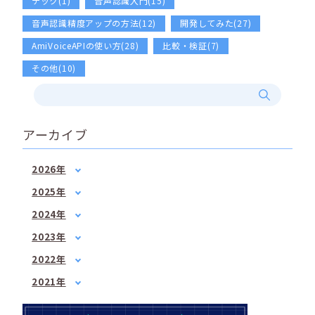
テック(1)
音声認識入門(15)
音声認識精度アップの方法(12)
開発してみた(27)
AmiVoiceAPIの使い方(28)
比較・検証(7)
その他(10)
アーカイブ
2026年
1月
(2)
2025年
2月
(1)
1月
(1)
2024年
3月
(1)
3月
(2)
1月
(1)
4月
(1)
2023年
5月
(1)
2月
(1)
5月
1月
(3)
(1)
7月
(2)
2022年
3月
(1)
6月
2月
(2)
(1)
8月
1月
(1)
(2)
4月
(3)
2021年
7月
3月
(3)
(2)
9月
2月
(1)
(3)
6月
3月
(1)
(3)
4月
(2)
10月
3月
(2)
(1)
7月
4月
(3)
(3)