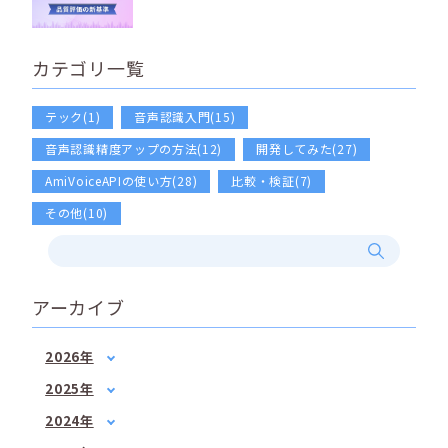
カテゴリ一覧
テック(1)
音声認識入門(15)
音声認識精度アップの方法(12)
開発してみた(27)
AmiVoiceAPIの使い方(28)
比較・検証(7)
その他(10)
アーカイブ
2026年
1月
(2)
2025年
2月
(1)
1月
(1)
2024年
3月
(1)
3月
(2)
1月
(1)