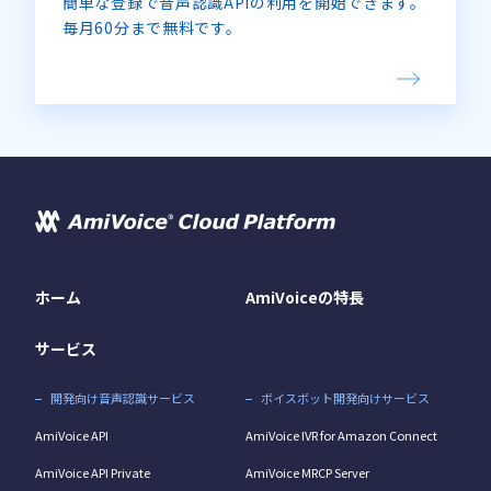
簡単な登録で音声認識APIの利用を開始できます。
毎月60分まで無料です。
ホーム
AmiVoiceの特長
サービス
開発向け音声認識サービス
ボイスボット開発向けサービス
AmiVoice API
AmiVoice IVR for Amazon Connect
AmiVoice API Private
AmiVoice MRCP Server