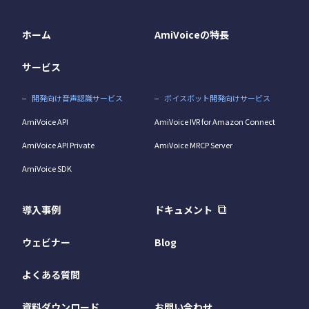
ホーム
AmiVoiceの特長
サービス
開発向け音声認識サービス
ボイスボット開発向けサービス
AmiVoice API
AmiVoice IVR for Amazon Connect
AmiVoice API Private
AmiVoice MRCP Server
AmiVoice SDK
導入事例
ドキュメント
ウェビナー
Blog
よくある質問
資料ダウンロード
お問い合わせ