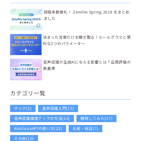
投稿多数御礼！ Zennfes Spring 2026 をまとめ
ました
決まった言葉だけを聞き取る！ルールグラマと便
利な3つのパラメーター
音声認識が生成AIに与える影響とは？品質評価の
新基準
カテゴリ一覧
テック(1)
音声認識入門(15)
音声認識精度アップの方法(12)
開発してみた(27)
AmiVoiceAPIの使い方(28)
比較・検証(7)
その他(10)