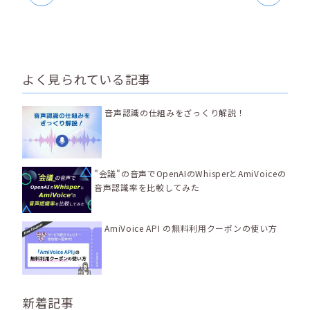
よく見られている記事
音声認識の仕組みをざっくり解説！
"会議"の音声でOpenAIのWhisperとAmiVoiceの
音声認識率を比較してみた
AmiVoice API の無料利用クーポンの使い方
新着記事