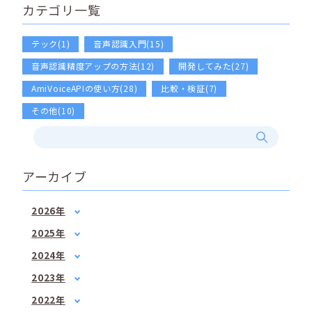
カテゴリ一覧
テック(1)
音声認識入門(15)
音声認識精度アップの方法(12)
開発してみた(27)
AmiVoiceAPIの使い方(28)
比較・検証(7)
その他(10)
アーカイブ
2026年
1月
(2)
2025年
2月
(1)
1月
(1)
2024年
3月
(1)
3月
(2)
1月
(1)
4月
(1)
2023年
5月
(1)
2月
(1)
5月
1月
(3)
(1)
7月
(2)
2022年
3月
(1)
6月
2月
(2)
(1)