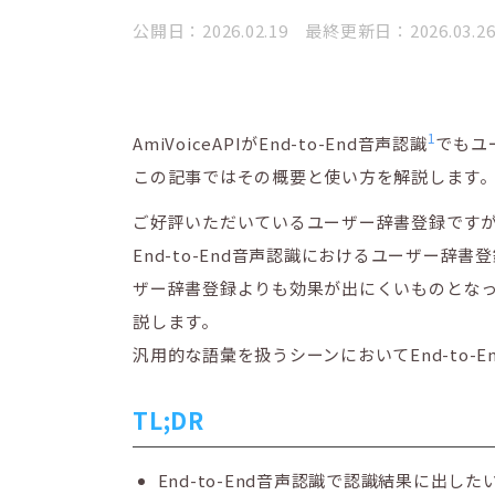
公開日：2026.02.19 最終更新日：2026.03.2
1
AmiVoiceAPIがEnd-to-End音声認識
でもユ
この記事ではその概要と使い方を解説します
ご好評いただいているユーザー辞書登録です
End-to-End音声認識におけるユーザー
ザー辞書登録よりも効果が出にくいものとなって
説します。
汎用的な語彙を扱うシーンにおいてEnd-to
TL;DR
End-to-End音声認識で認識結果に出