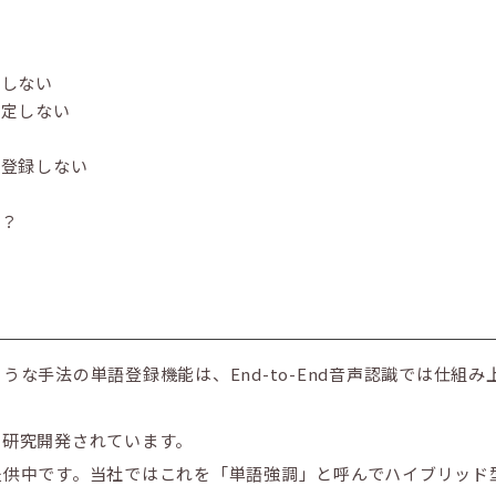
い
定しない
設定しない
？
を登録しない
か？
な手法の単語登録機能は、End-to-End音声認識では仕組み
に研究開発されています。
提供中です。当社ではこれを「単語強調」と呼んでハイブリッド