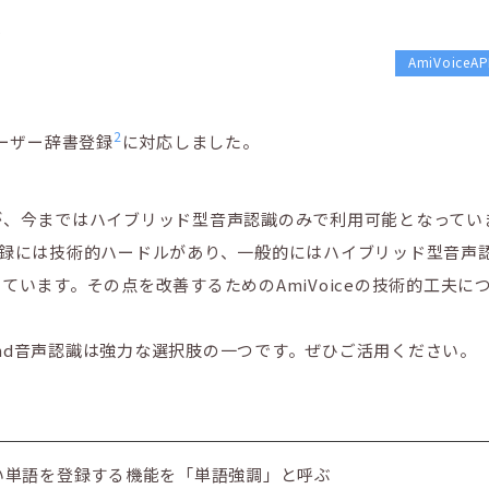
6
AmiVoice
2
ーザー辞書登録
に対応しました。
。
が、今まではハイブリッド型音声認識のみで利用可能となってい
辞書登録には技術的ハードルがあり、一般的にはハイブリッド型音声
います。その点を改善するためのAmiVoiceの技術的工夫に
-End音声認識は強力な選択肢の一つです。ぜひご活用ください。
したい単語を登録する機能を「単語強調」と呼ぶ