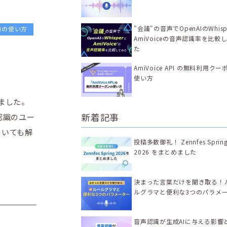
"会議"の音声でOpenAIのWhisp
APIの使い方
AmiVoiceの音声認識率を比較
た
AmiVoice API の無料利用ク
使い方
ました。
新着記事
認識のユー
ついても解
投稿多数御礼！ Zennfes Sprin
2026 をまとめました
決まった言葉だけを聞き取る！
ルグラマと便利な3つのパラメ
音声認識が生成AIに与える影響