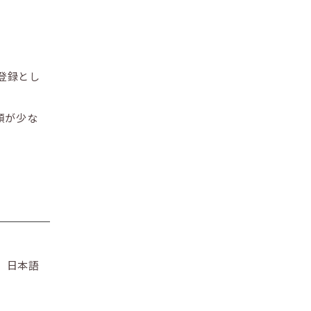
登録とし
類が少な
。日本語