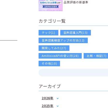
品質評価の新基準
カテゴリ一覧
テック(1)
音声認識入門(15)
音声認識精度アップの方法(12)
開発してみた(27)
AmiVoiceAPIの使い方(28)
比較・検証(7)
その他(10)
アーカイブ
2026年
1月
(2)
2025年