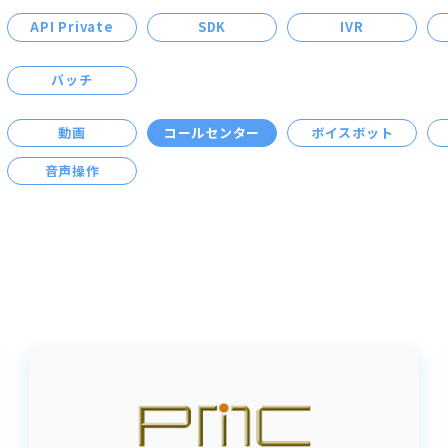
API Private
SDK
IVR
バッチ
動画
コールセンター
ボイスボット
音声操作