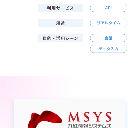
利用サービス
API
用途
リアルタイム​
目的・活用シーン
会話
データ入力