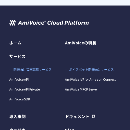
ホーム
AmiVoiceの特長
サービス
開発向け音声認識サービス
ボイスボット開発向けサービス
AmiVoice API
AmiVoice IVR for Amazon Connect
AmiVoice API Private
AmiVoice MRCP Server
AmiVoice SDK
導入事例
ドキュメント
ウェビナー
Blog