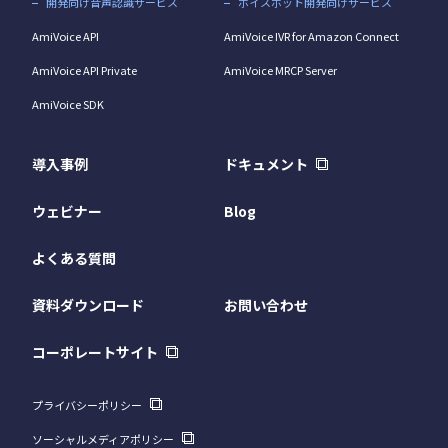
開発向け音声認識サービス
ボイスボット開発向けサービス
AmiVoice API
AmiVoice IVR for Amazon Connect
AmiVoice API Private
AmiVoice MRCP Server
AmiVoice SDK
導入事例
ドキュメント
ウェビナー
Blog
よくある質問
資料ダウンロード
お問い合わせ
コーポレートサイト
プライバシーポリシー
ソーシャルメディアポリシー