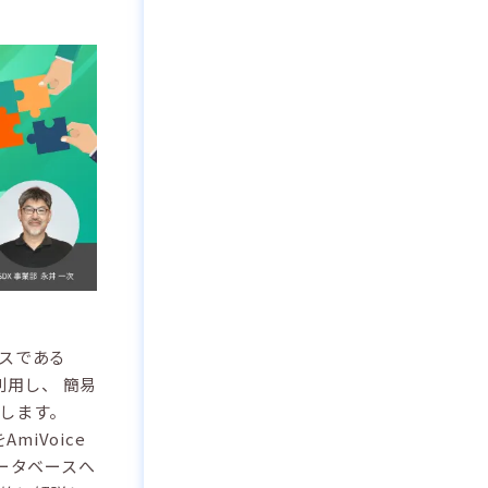
スである
に利用し、 簡易
します。
miVoice
ータベースへ