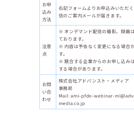
お申
右記フォームよりお申込みいただく
込み
信のご案内メールが届きます。
方法
※ オンデマンド配信の撮影、録画
ております。
注意
※ 内容は予告なく変更になる場合
点
す。
※ 競合する企業からのお申し込み
する場合があります。
株式会社アドバンスト・メディア 
お問
事務局
い合
Mail: ami-pfdo-webinar-ml@adv
わせ
media.co.jp