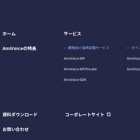
ホーム
サービス
AmiVoiceの特長
開発向け音声認識サービス
ボイ
AmiVoice API
AmiVoic
AmiVoice API Private
AmiVoic
AmiVoice SDK
資料ダウンロード
コーポレートサイト
お問い合わせ