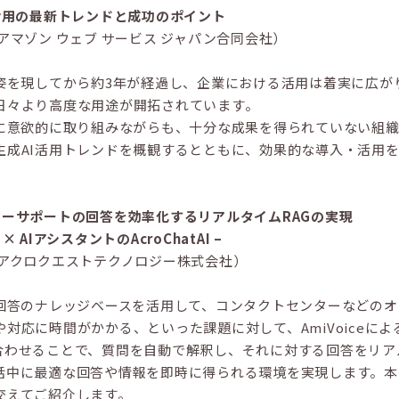
活用の最新トレンドと成功のポイント
アマゾン ウェブ サービス ジャパン合同会社）
に姿を現してから約3年が経過し、企業における活用は着実に広が
日々より高度な用途が開拓されています。
入に意欲的に取り組みながらも、十分な成果を得られていない組
生成AI活用トレンドを概観するとともに、効果的な導入・活用
。
マーサポートの回答を効率化するリアルタイムRAGの実現
 × AIアシスタントのAcroChatAI –
（アクロクエストテクノロジー株式会社）
ム回答のナレッジベースを活用して、コンタクトセンターなどの
応に時間がかかる、といった課題に対して、AmiVoiceによる音声
を組み合わせることで、質問を自動で解釈し、それに対する回答をリ
話中に最適な回答や情報を即時に得られる環境を実現します。本
交えてご紹介します。