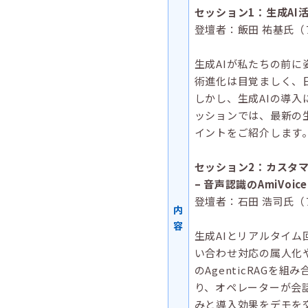
セッション1：生成AI
登壇者：飯田 祐基氏（
生成AIが私たちの前
術進化は目覚ましく、
しかし、生成AIの導
ッションでは、最新の
イントをご紹介します
セッション2：カスタ
– 音声認識のAmiVoice
登壇者：石田 浩司氏
内
容
生成AIとリアルタイ
い合わせ対応の属人化や対
のAgenticRAG
り、オペレーターが会
みと導入効果をデモを