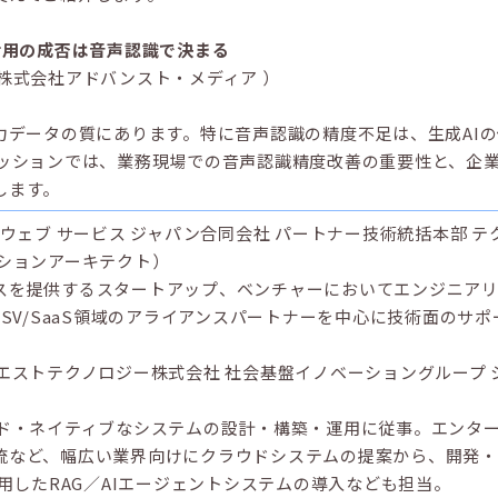
活用の成否は音声認識で決まる
株式会社アドバンスト・メディア ）
入力データの質にあります。特に音声認識の精度不足は、生成AI
セッションでは、業務現場での音声認識精度改善の重要性と、企
します。
 ウェブ サービス ジャパン合同会社 パートナー技術統括本部 
ーションアーキテクト）
スを提供するスタートアップ、ベンチャーにおいてエンジニアリ
ISV/SaaS領域のアライアンスパートナーを中心に技術面のサ
エストテクノロジー株式会社 社会基盤イノベーショングループ 
ウド・ネイティブなシステムの設計・構築・運用に従事。エンタ
流など、幅広い業界向けにクラウドシステムの提案から、開発・
ckを活用したRAG／AIエージェントシステムの導入なども担当。