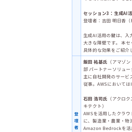
セッション3：生成AI
登壇者：吉田 明日香（
生成AI活用の鍵は、
大きな障壁です。 本
具体的な効果をご紹介
飯田 祐基氏
（アマゾン
部 パートナーソリュ
主に自社開発のサービ
従事。AWSにおいては
石田 浩司氏
（アクロク
キテクト）
AWSを活用したクラ
登
壇
に、製造業・農業・物
者
Amazon Bedro