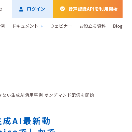
ログイン
音声認識APIを利用開始
Q
事例
ドキュメント
ウェビナー
お役立ち資料
Blog
かできない生成AI活用事例 オンデマンド配信を開始
生成AI最新動
oiceでしかで