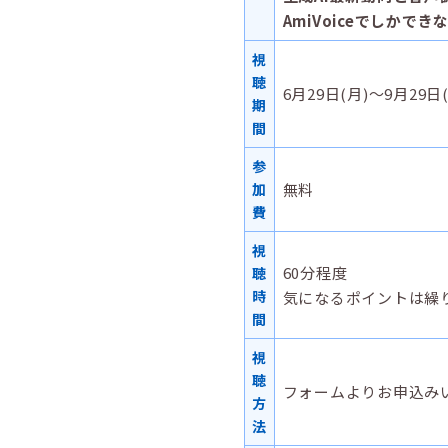
AmiVoiceでしかでき
視
聴
6月29日(月)～9月29日
期
間
参
加
無料
費
視
60分程度
聴
時
気になるポイントは繰
間
視
聴
フォームよりお申込み
方
法