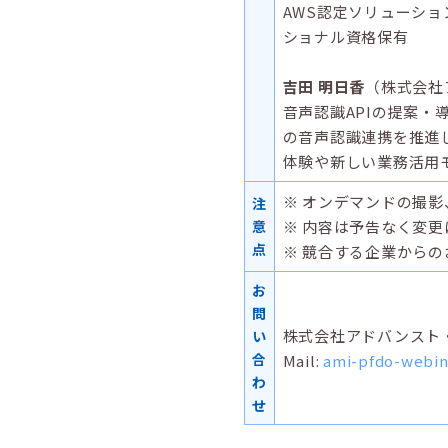
AWS認定ソリューション
ショナル資格保有
吉田 明日香
（株式会社
音声認識APIの提案
の音声認識連携を推進
体験や新しい業務活用
※ オンデマンドの撮
注
意
※ 内容は予告なく変
点
※ 競合する企業から
お
問
株式会社アドバンスト
い
合
Mail:
ami-pfdo-webin
わ
せ