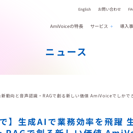
English
お問い合わせ
FA
AmiVoiceの特長
サービス
導入
ニュース
AI最新動向と音声認識・RAGで創る新しい価値 AmiVoiceでし
)まで】生成AIで業務効率を飛躍 
RAGで創る新しい価値 AmiV