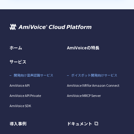
ホーム
AmiVoiceの特長
サービス
開発向け音声認識サービス
ボイスボット開発向けサービス
AmiVoice API
AmiVoice IVR for Amazon Connect
AmiVoice API Private
AmiVoice MRCP Server
AmiVoice SDK
導入事例
ドキュメント