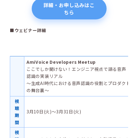
詳細・お申し込みはこ
ちら
■ウェビナー詳細
AmiVoice Developers Meetup
ここでしか聞けない！エンジニア視点で語る音声
認識の実装リアル
～生成AI時代における音声認識の役割とプロダクト
の舞台裏～
視
聴
3月10日(火)～3月31日(火)
期
間
視