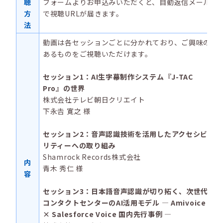
聴
フォームよりお申込みいただくと、自動返信メール
方
で視聴URLが届きます。
法
動画は各セッションごとに分かれており、ご興味の
あるものをご視聴いただけます。
セッション1：AI生字幕制作システム『J-TAC
Pro』の世界
株式会社テレビ朝日クリエイト
下永𠮷 寛之 様
セッション2：音声認識技術を活用したアクセシビ
リティーへの取り組み
Shamrock Records株式会社
内
青木 秀仁 様
容
セッション3：日本語音声認識が切り拓く、次世代
コンタクトセンターのAI活用モデル ― Amivoice
× Salesforce Voice 国内先行事例 ―