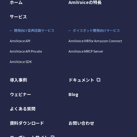
ホーム
AmiVoiceの特長
サービス
開発向け音声認識サービス
ボイスボット開発向けサービス
AmiVoice API
AmiVoice IVR for Amazon Connect
AmiVoice API Private
AmiVoice MRCP Server
AmiVoice SDK
導入事例
ドキュメント
ウェビナー
Blog
よくある質問
資料ダウンロード
お問い合わせ