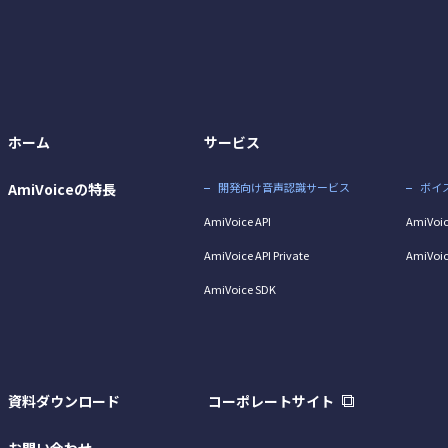
ホーム
サービス
AmiVoiceの特長
開発向け音声認識サービス
ボイ
AmiVoice API
AmiVoic
AmiVoice API Private
AmiVoic
AmiVoice SDK
資料ダウンロード
コーポレートサイト
お問い合わせ