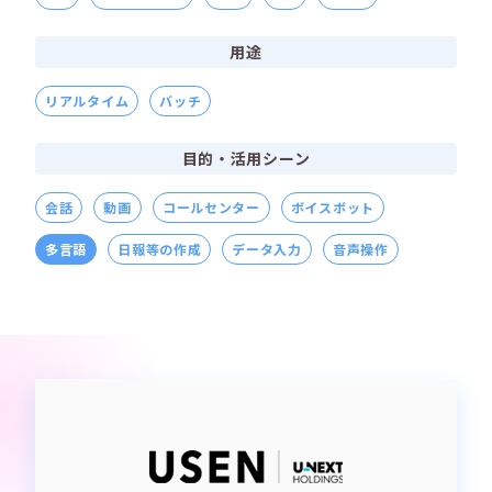
用途
リアルタイム​
バッチ
目的・活用シーン
会話
動画
コールセンター
ボイスボット
多言語
日報等の作成
データ入力
音声操作