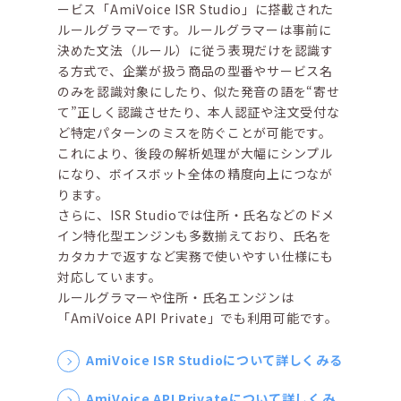
ービス「AmiVoice ISR Studio」に搭載された
ルールグラマーです。ルールグラマーは事前に
決めた文法（ルール）に従う表現だけを認識す
る方式で、企業が扱う商品の型番やサービス名
のみを認識対象にしたり、似た発音の語を“寄せ
て”正しく認識させたり、本人認証や注文受付な
ど特定パターンのミスを防ぐことが可能です。
これにより、後段の解析処理が大幅にシンプル
になり、ボイスボット全体の精度向上につなが
ります。
さらに、ISR Studioでは住所・氏名などのドメ
イン特化型エンジンも多数揃えており、氏名を
カタカナで返すなど実務で使いやすい仕様にも
対応しています。
ルールグラマーや住所・氏名エンジンは
「AmiVoice API Private」でも利用可能です。
AmiVoice ISR Studioについて詳しくみる
AmiVoice API Privateについて詳しくみ