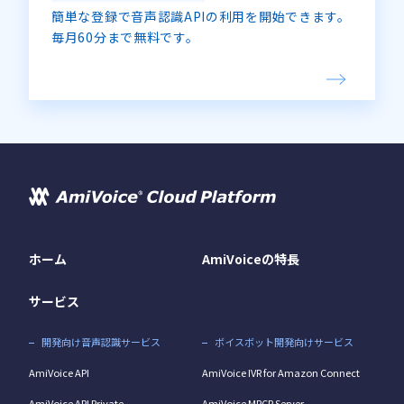
簡単な登録で音声認識APIの利用を開始できます。
毎月60分まで無料です。
ホーム
AmiVoiceの特長
サービス
開発向け音声認識サービス
ボイスボット開発向けサービス
AmiVoice API
AmiVoice IVR for Amazon Connect
AmiVoice API Private
AmiVoice MRCP Server