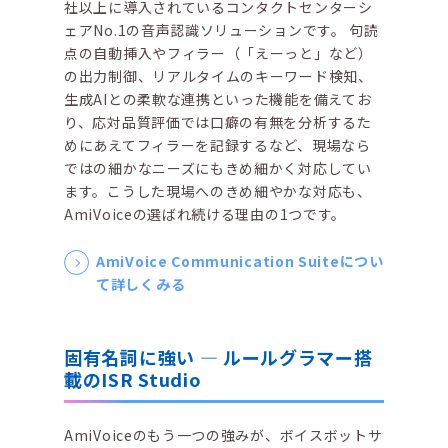
社以上に導入されているコンタクトセンターシ
ェアNo.1の音声認識ソリューションです。 句読
点の自動挿入やフィラー（「えーっと」など）
の出力制御、リアルタイムのキーワード検知、
生成AIとの柔軟な連携といった機能を備えてお
り、応対品質評価では口癖の有無を分析するた
めにあえてフィラーを記録するなど、現場なら
ではの細かなニーズにもきめ細かく対応してい
ます。こうした現場へのきめ細やかな対応も、
AmiVoiceの選ばれ続ける理由の1つです。
AmiVoice Communication Suiteについ
て詳しくみる
固有名詞に強い ― ルールグラマー搭
載のISR Studio
AmiVoiceのもう一つの強みが、ボイスボットサ