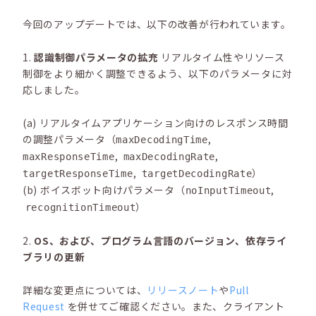
今回のアップデートでは、以下の改善が行われています。
1.
認識制御パラメータの拡充
リアルタイム性やリソース
制御をより細かく調整できるよう、以下のパラメータに対
応しました。
(a) リアルタイムアプリケーション向けのレスポンス時間
の調整パラメータ（
,
maxDecodingTime
,
,
maxResponseTime
maxDecodingRate
,
）
targetResponseTime
targetDecodingRate
(b) ボイスボット向けパラメータ（
,
noInputTimeout
）
recognitionTimeout
2.
OS、および、プログラム言語のバージョン、依存ライ
ブラリの更新
詳細な変更点については、
リリースノート
や
Pull
Request
を併せてご確認ください。また、クライアント