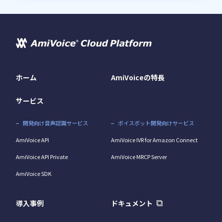
ホーム
AmiVoiceの特長
サービス
開発向け音声認識サービス
ボイスボット開発向けサービス
AmiVoice API
AmiVoice IVR for Amazon Connect
AmiVoice API Private
AmiVoice MRCP Server
AmiVoice SDK
導入事例
ドキュメント